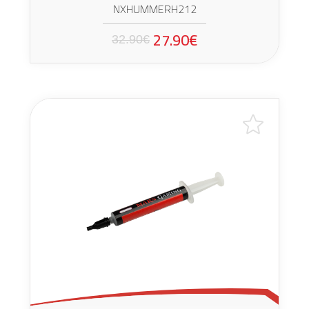
NXHUMMERH212
27.90€
32.90€