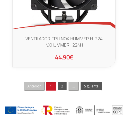
VENTILADOR CPU NOX HUMMER H-224
NXHUMMERH224H
44.90€
Anterior
1
2
...
Siguiente