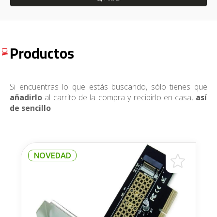
Productos
Si encuentras lo que estás buscando, sólo tienes que
añadirlo
al carrito de la compra y recibirlo en casa,
así
de sencillo
NOVEDAD