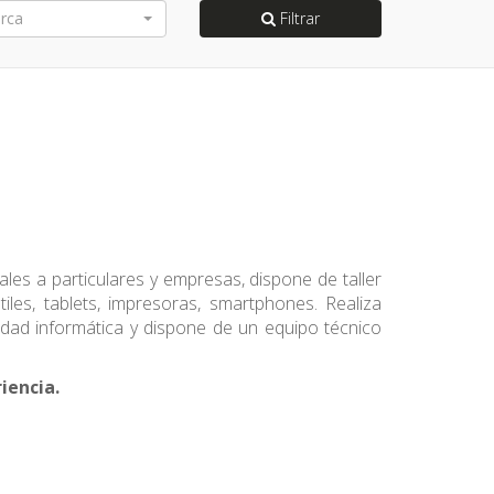
rca
Filtrar
ales a particulares y empresas, dispone de taller
les, tablets, impresoras, smartphones. Realiza
idad informática y dispone de un equipo técnico
iencia.