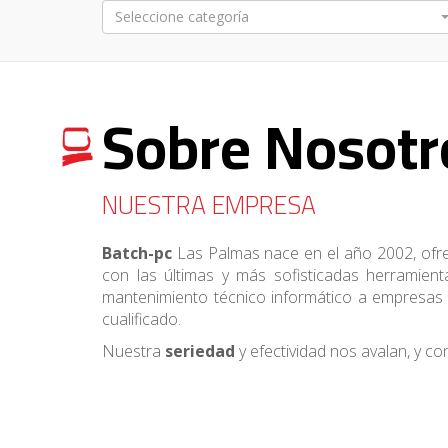
BONO ARCHIPIELAGO
Seleccione categoría
Sobre Nosotr
NUESTRA EMPRESA
Batch-pc
Las Palmas nace en el año 2002, ofre
con las últimas y más sofisticadas herramient
mantenimiento técnico informático a empresas c
cualificado.
Nuestra
seriedad
y efectividad nos avalan, y c