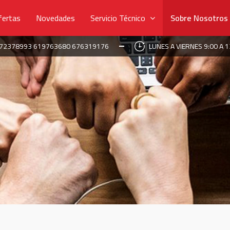
fertas
Novedades
Servicio Técnico
Sobre Nosotros
672378993 619763680 676319176
LUNES A VIERNES 9:00 A 1