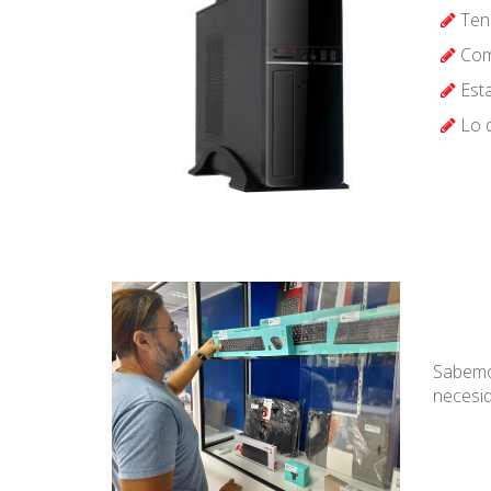
Tene
Comp
Esta
Lo q
Sabemos
necesi