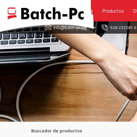
Portada
Productos
O
FAVORITOS
info@batch-pc.es
928 232581 
PORTADA
PRODUCTOS
OFERTAS
NOVEDADES
SERVICIO TÉCNICO
SOBRE NOSOTROS
CONTACTO
Buscador de productos