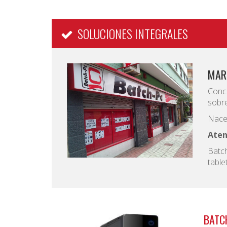
SOLUCIONES INTEGRALES
MAR
Conc
sobr
Nace 
Aten
Batc
table
BATC