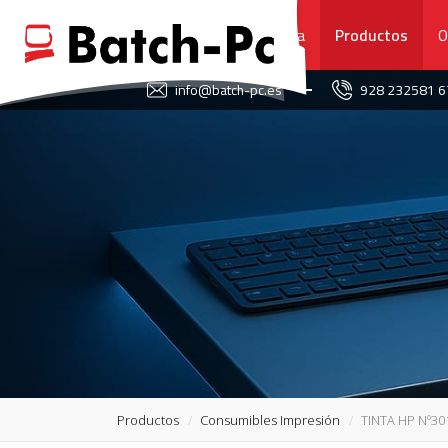
Portada
Productos
O
FAVORITOS
info@batch-pc.es
928 232581 
PORTADA
PRODUCTOS
OFERTAS
NOVEDADES
SERVICIO TÉCNICO
SOBRE NOSOTROS
Productos
Consumibles Impresión
TINTA HP Nº3
CONTACTO