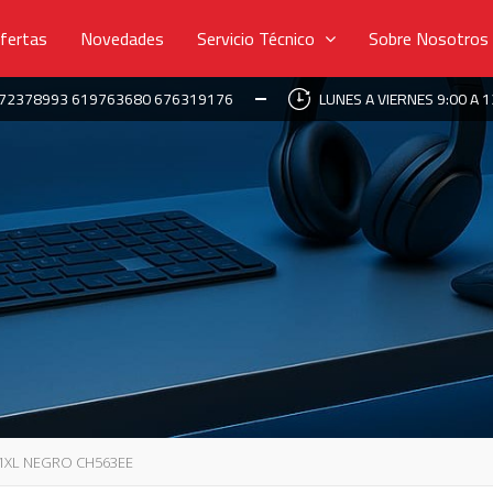
fertas
Novedades
Servicio Técnico
Sobre Nosotros
672378993 619763680 676319176
LUNES A VIERNES 9:00 A 1
01XL NEGRO CH563EE