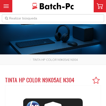
Toggle navigation
TINTA HP COLOR N9K05AE N304
TINTA HP COLOR N9K05AE N304