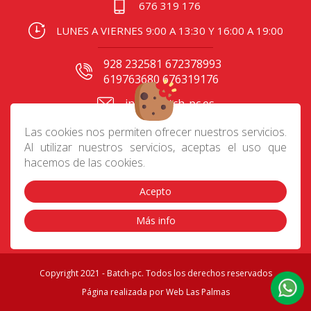
676 319 176
LUNES A VIERNES 9:00 A 13:30 Y 16:00 A 19:00
928 232581 672378993
619763680 676319176
info@batch-pc.es
C/ Gral. Mas de Gaminde
Las cookies nos permiten ofrecer nuestros servicios.
24 35006, Las Palmas
Al utilizar nuestros servicios, aceptas el uso que
hacemos de las cookies.
Acepto
Contacto
|
Aviso Legal
|
Política de privacidad
|
Preguntas frecuentes
|
Envíos
|
Devoluciones
|
Más info
Cookies
|
Condiciones de compra
Copyright 2021 - Batch-pc. Todos los derechos reservados
Página realizada por
Web Las Palmas