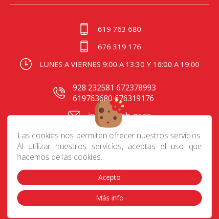
619 763 680
676 319 176
LUNES A VIERNES 9:00 A 13:30 Y 16:00 A 19:00
928 232581 672378993
619763680 676319176
info@batch-pc.es
C/ Gral. Mas de Gaminde
Las cookies nos permiten ofrecer nuestros servicios.
24 35006, Las Palmas
Al utilizar nuestros servicios, aceptas el uso que
hacemos de las cookies.
Acepto
Contacto
|
Aviso Legal
|
Política de privacidad
|
Preguntas frecuentes
|
Envíos
|
Devoluciones
|
Más info
Cookies
|
Condiciones de compra