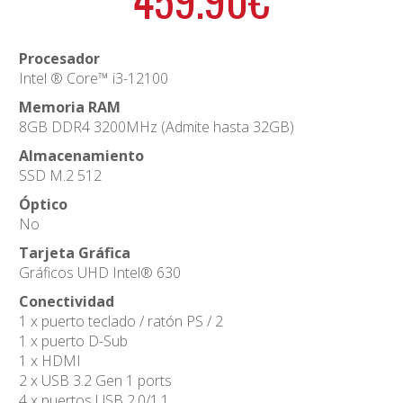
Procesador
Intel ® Core™ i3-12100
Memoria RAM
8GB DDR4 3200MHz (Admite hasta 32GB)
Almacenamiento
SSD M.2 512
Óptico
No
Tarjeta Gráfica
Gráficos UHD Intel® 630
Conectividad
1 x puerto teclado / ratón PS / 2
1 x puerto D-Sub
1 x HDMI
2 x USB 3.2 Gen 1 ports
4 x puertos USB 2.0/1.1