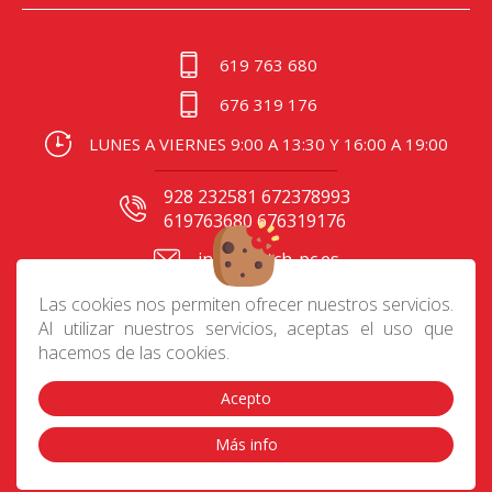
619 763 680
676 319 176
LUNES A VIERNES 9:00 A 13:30 Y 16:00 A 19:00
928 232581 672378993
619763680 676319176
info@batch-pc.es
C/ Gral. Mas de Gaminde
Las cookies nos permiten ofrecer nuestros servicios.
24 35006, Las Palmas
Al utilizar nuestros servicios, aceptas el uso que
hacemos de las cookies.
Acepto
Contacto
|
Aviso Legal
|
Política de privacidad
|
Preguntas frecuentes
|
Envíos
|
Devoluciones
|
Más info
Cookies
|
Condiciones de compra