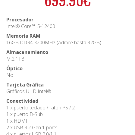
Procesador
Intel® Core™ i5-12400
Memoria RAM
16GB DDR4 3200MHz (Admite hasta 32GB)
Almacenamiento
M.2 1TB
Óptico
No
Tarjeta Gráfica
Gráficos UHD Intel®
Conectividad
1 x puerto teclado / ratón PS / 2
1 x puerto D-Sub
1 x HDMI
2 x USB 3.2 Gen 1 ports
4 x puertos USB 2.0/1.1