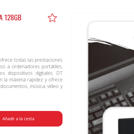
A 128GB
frece todas las prestaciones
eso a ordenadores portátiles,
 dispositivos digitales. DT
on la máxima rapidez y ofrece
 documentos, música, vídeo y
Añadir a la cesta