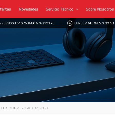
fertas
Novedades
Servicio Técnico
Sobre Nosotros
672378993 619763680 676319176
LUNES A VIERNES 9:00 A 1
ELER EXODIA 128GB DTX/128GB