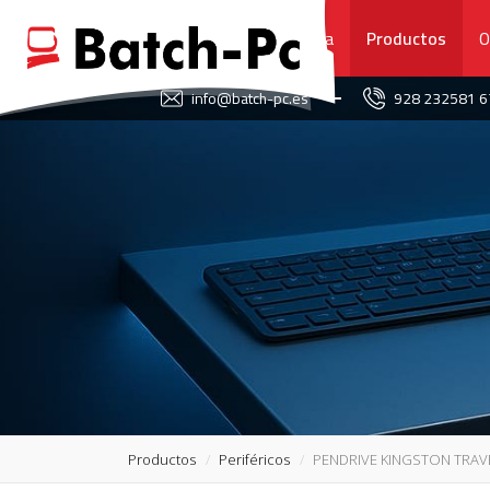
Portada
Productos
O
FAVORITOS
info@batch-pc.es
928 232581 
PORTADA
PRODUCTOS
OFERTAS
NOVEDADES
SERVICIO TÉCNICO
SOBRE NOSOTROS
Productos
Periféricos
PENDRIVE KINGSTON TRAV
CONTACTO