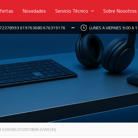
fertas
Novedades
Servicio Técnico
Sobre Nosotros
672378993 619763680 676319176
LUNES A VIERNES 9:00 A 1
3.0 (WDBUZG0010BBK-E/WESN)