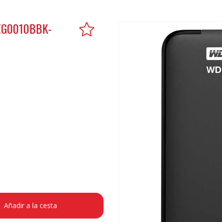
ZG0010BBK-
Añadir a la cesta