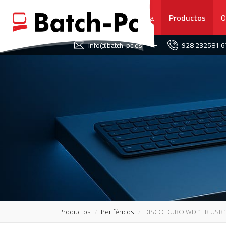
Portada
Productos
O
FAVORITOS
info@batch-pc.es
928 232581 
PORTADA
PRODUCTOS
OFERTAS
NOVEDADES
SERVICIO TÉCNICO
SOBRE NOSOTROS
Productos
Periféricos
DISCO DURO WD 1TB USB 
CONTACTO