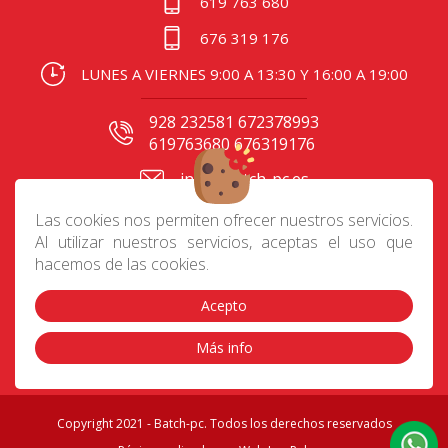
619 763 680
676 319 176
LUNES A VIERNES 9:00 A 13:30 Y 16:00 A 19:00
928 232581 672378993
619763680 676319176
info@batch-pc.es
C/ Gral. Mas de Gaminde
Las cookies nos permiten ofrecer nuestros servicios.
24 35006, Las Palmas
Al utilizar nuestros servicios, aceptas el uso que
hacemos de las cookies.
Acepto
Contacto
|
Aviso Legal
|
Política de privacidad
|
Preguntas frecuentes
|
Envíos
|
Devoluciones
|
Más info
Cookies
|
Condiciones de compra
Copyright 2021 - Batch-pc. Todos los derechos reservados