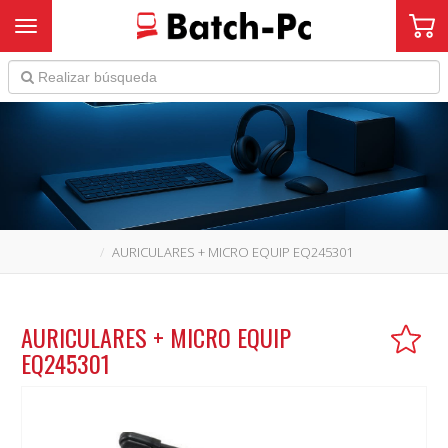
Toggle navigation
AURICULARES + MICRO EQUIP EQ245301
AURICULARES + MICRO EQUIP
EQ245301