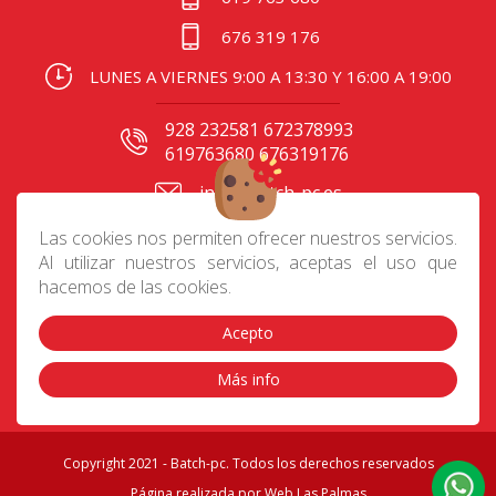
676 319 176
LUNES A VIERNES 9:00 A 13:30 Y 16:00 A 19:00
928 232581 672378993
619763680 676319176
info@batch-pc.es
C/ Gral. Mas de Gaminde
Las cookies nos permiten ofrecer nuestros servicios.
24 35006, Las Palmas
Al utilizar nuestros servicios, aceptas el uso que
hacemos de las cookies.
Acepto
Contacto
|
Aviso Legal
|
Política de privacidad
|
Preguntas frecuentes
|
Envíos
|
Devoluciones
|
Más info
Cookies
|
Condiciones de compra
Copyright 2021 - Batch-pc. Todos los derechos reservados
Página realizada por
Web Las Palmas