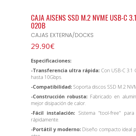
BONO ARCHIPIELAGO
CAJA AISENS SSD M.2 NVME USB-C 3.
020B
CAJAS EXTERNA/DOCKS
29.90€
Especificaciones:
-Transferencia ultra rápida:
Con USB-C 3.1 G
hasta 10Gbps.
-Compatibilidad:
Soporta discos SSD M.2 NV
-Construcción robusta:
Fabricado en alumin
mejor disipación de calor.
-Fácil instalación:
Sistema "tool-free" par
rápidamente.
-Portátil y moderno:
Diseño compacto ideal pa