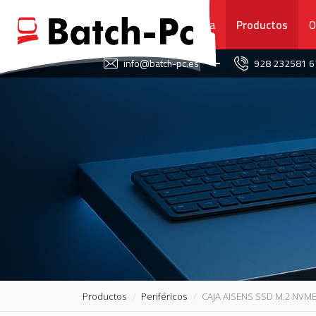
Portada
Productos
O
FAVORITOS
info@batch-pc.es
928 232581 
PORTADA
PRODUCTOS
OFERTAS
NOVEDADES
SERVICIO TÉCNICO
SOBRE NOSOTROS
Productos
Periféricos
CAJA AISENS SSD M.2 NVME
CONTACTO