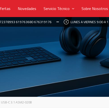
fertas
Novedades
Servicio Técnico
Sobre Nosotros
672378993 619763680 676319176
LUNES A VIERNES 9:00 A 1
 USB-C 3.1 ASM2-020B