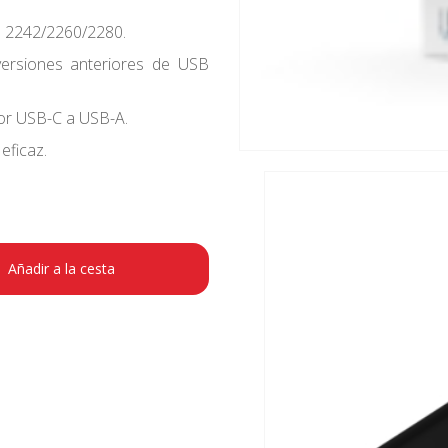
2242/2260/2280.
ersiones anteriores de USB
or USB-C a USB-A.
eficaz.
Añadir a la cesta