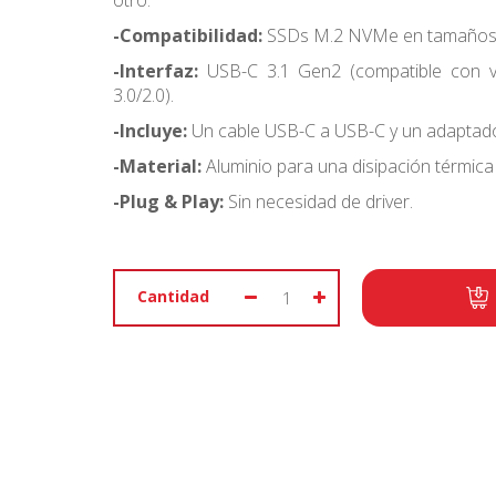
otro.
-Compatibilidad:
SSDs M.2 NVMe en tamaños 
-Interfaz:
USB-C 3.1 Gen2 (compatible con v
3.0/2.0).
-Incluye:
Un cable USB-C a USB-C y un adaptad
-Material:
Aluminio para una disipación térmica 
-Plug & Play:
Sin necesidad de driver.
Cantidad