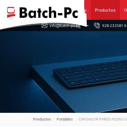
Portada
Productos
O
FAVORITOS
info@batch-pc.es
928 232581 
PORTADA
PRODUCTOS
OFERTAS
NOVEDADES
SERVICIO TÉCNICO
SOBRE NOSOTROS
Productos
Portátiles
CARGADOR PARED AISENS US
CONTACTO