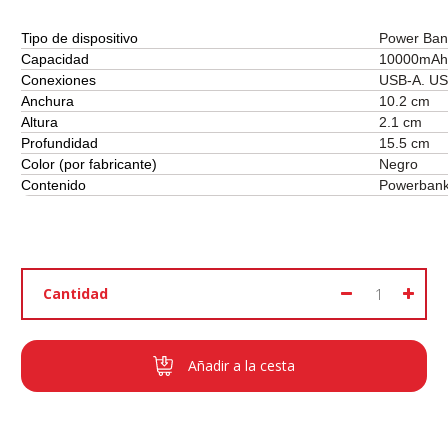
Tipo de dispositivo
Power Ban
Capacidad
10000mAh
Conexiones
USB-A. US
Anchura
10.2 cm
Altura
2.1 cm
Profundidad
15.5 cm
Color (por fabricante)
Negro
Contenido
Powerban
Cantidad
Añadir a la cesta