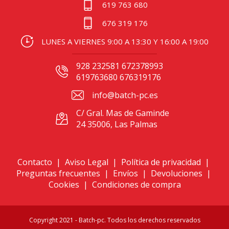
619 763 680
676 319 176
LUNES A VIERNES 9:00 A 13:30 Y 16:00 A 19:00
928 232581 672378993
619763680 676319176
info@batch-pc.es
C/ Gral. Mas de Gaminde
24 35006, Las Palmas
Contacto
|
Aviso Legal
|
Política de privacidad
|
Preguntas frecuentes
|
Envíos
|
Devoluciones
|
Cookies
|
Condiciones de compra
Copyright 2021 - Batch-pc. Todos los derechos reservados