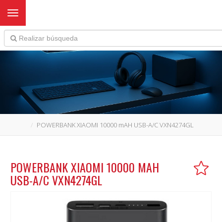
Toggle navigation
POWERBANK XIAOMI 10000 mAH USB-A/C VXN4274GL
POWERBANK XIAOMI 10000 MAH
USB-A/C VXN4274GL