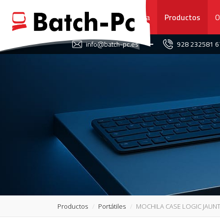
Portada
Productos
O
FAVORITOS
info@batch-pc.es
928 232581 
PORTADA
PRODUCTOS
OFERTAS
NOVEDADES
SERVICIO TÉCNICO
SOBRE NOSOTROS
Productos
Portátiles
MOCHILA CASE LOGIC JAUNT
CONTACTO