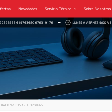
fertas
Novedades
Servicio Técnico
Sobre Nosotros
672378993 619763680 676319176
LUNES A VIERNES 9:00 A 1
 BACKPACK 15 AZUL 3204866