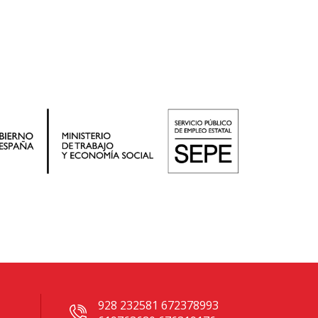
928 232581 672378993