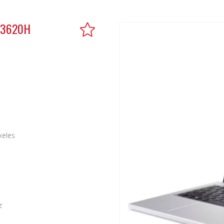
13620H
xeles
z