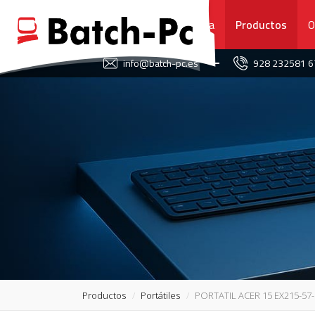
Portada
Productos
O
FAVORITOS
info@batch-pc.es
928 232581 
PORTADA
PRODUCTOS
OFERTAS
NOVEDADES
SERVICIO TÉCNICO
SOBRE NOSOTROS
Productos
Portátiles
PORTATIL ACER 15 EX215-57-
CONTACTO