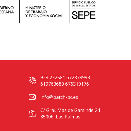
928 232581 672378993
619763680 676319176
info@batch-pc.es
C/ Gral. Mas de Gaminde 24
35006, Las Palmas