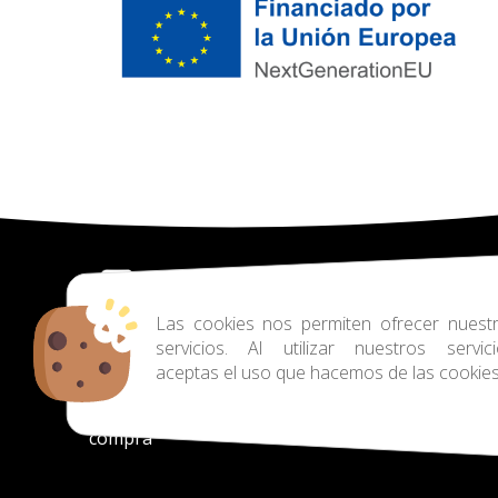
Las cookies nos permiten ofrecer nuest
servicios. Al utilizar nuestros servici
aceptas el uso que hacemos de las cookies
Contacto
|
Aviso Legal
|
Política de privacidad
frecuentes
|
Envíos
|
Devoluciones
|
Cookies
compra