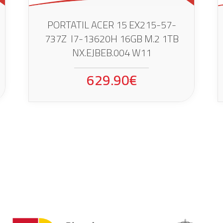
PORTATIL ACER 15 EX215-57-
737Z I7-13620H 16GB M.2 1TB
NX.EJBEB.004 W11
629.90€