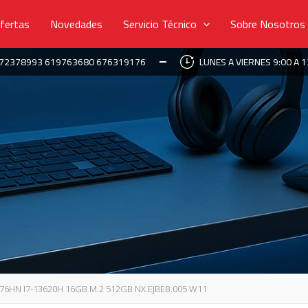
fertas
Novedades
Servicio Técnico
Sobre Nosotros
672378993 619763680 676319176
LUNES A VIERNES 9:00 A 1
76HN I7-13620H 16GB M.2 512GB NX.EJBEB.005 W11