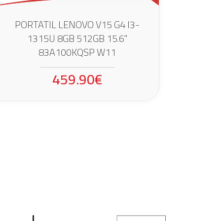
PORTATIL LENOVO V15 G4 I3-
1315U 8GB 512GB 15.6"
83A100KQSP W11
459.90€