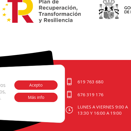
619 763 680
ros
Acepto
os,
676 319 176
Más info
.
|
Preguntas
LUNES A VIERNES 9:00 A
|
Condiciones de
13:30 Y 16:00 A 19:00