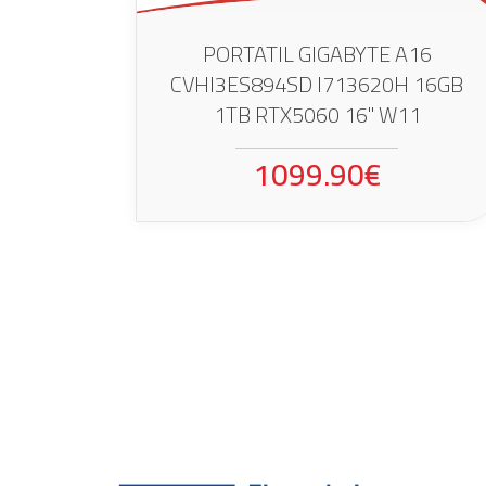
PORTATIL GIGABYTE A16
CVHI3ES894SD I713620H 16GB
1TB RTX5060 16" W11
1099.90€