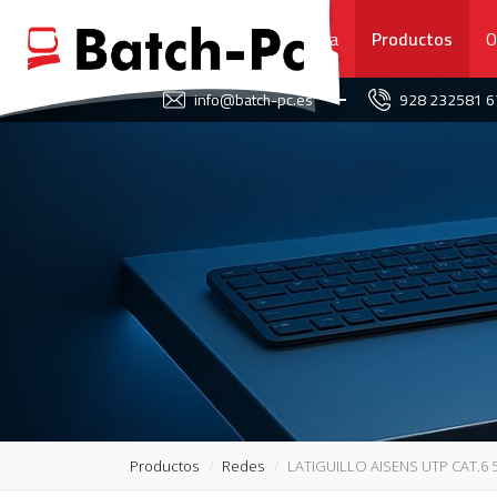
Portada
Productos
O
FAVORITOS
info@batch-pc.es
928 232581 
PORTADA
PRODUCTOS
OFERTAS
NOVEDADES
SERVICIO TÉCNICO
SOBRE NOSOTROS
Productos
Redes
LATIGUILLO AISENS UTP CAT.6 5
CONTACTO