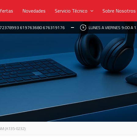
fertas
Novedades
Servicio Técnico
Sobre Nosotros
672378993 619763680 676319176
LUNES A VIERNES 9:00 A 1
M (A135-0232)