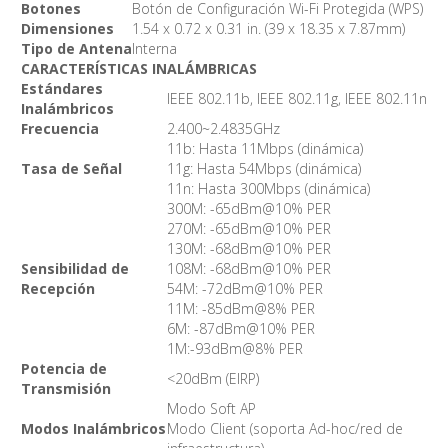
Botones
Botón de Configuración Wi-Fi Protegida (WPS)
Dimensiones
1.54 x 0.72 x 0.31 in. (39 x 18.35 x 7.87mm)
Tipo de Antena
Interna
CARACTERÍSTICAS INALÁMBRICAS
Estándares
IEEE 802.11b, IEEE 802.11g, IEEE 802.11n
Inalámbricos
Frecuencia
2.400~2.4835GHz
11b: Hasta 11Mbps (dinámica)
Tasa de Señal
11g: Hasta 54Mbps (dinámica)
11n: Hasta 300Mbps (dinámica)
300M: -65dBm@10% PER
270M: -65dBm@10% PER
130M: -68dBm@10% PER
Sensibilidad de
108M: -68dBm@10% PER
Recepción
54M: -72dBm@10% PER
11M: -85dBm@8% PER
6M: -87dBm@10% PER
1M:-93dBm@8% PER
Potencia de
<20dBm (EIRP)
Transmisión
Modo Soft AP
Modos Inalámbricos
Modo Client (soporta Ad-hoc/red de