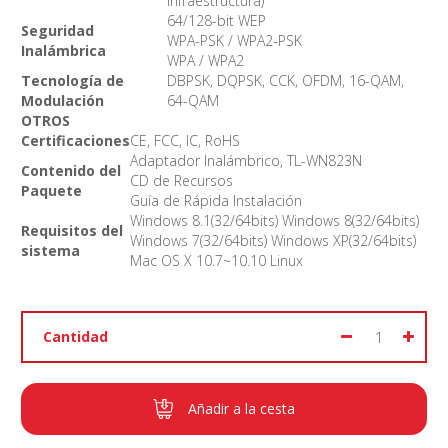
infraestructura)
64/128-bit WEP
Seguridad
WPA-PSK / WPA2-PSK
Inalámbrica
WPA / WPA2
Tecnología de
DBPSK, DQPSK, CCK, OFDM, 16-QAM,
Modulación
64-QAM
OTROS
Certificaciones
CE, FCC, IC, RoHS
Adaptador Inalámbrico, TL-WN823N
Contenido del
CD de Recursos
Paquete
Guía de Rápida Instalación
Windows 8.1(32/64bits) Windows 8(32/64bits)
Requisitos del
Windows 7(32/64bits) Windows XP(32/64bits)
sistema
Mac OS X 10.7~10.10 Linux
Cantidad
Añadir a la cesta