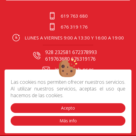
619 763 680
676 319 176
LUNES A VIERNES 9:00 A 13:30 Y 16:00 A 19:00
928 232581 672378993
619763680 676319176
info@batch-pc.es
C/ Gral. Mas de Gaminde
Las cookies nos permiten ofrecer nuestros servicios.
24 35006, Las Palmas
Al utilizar nuestros servicios, aceptas el uso que
hacemos de las cookies.
Acepto
Contacto
|
Aviso Legal
|
Política de privacidad
|
Preguntas frecuentes
|
Envíos
|
Devoluciones
|
Más info
Cookies
|
Condiciones de compra