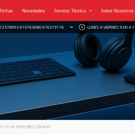
fertas
Novedades
Servicio Técnico
Sobre Nosotros
672378993 619763680 676319176
LUNES A VIERNES 9:00 A 1
ITY 2U KL1939S5BFS-20CAHO