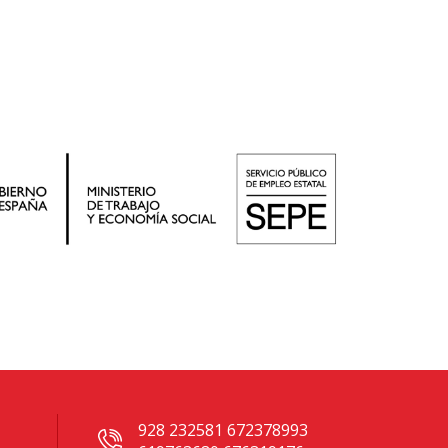
928 232581 672378993