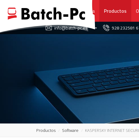
Portada
Productos
O
FAVORITOS
info@batch-pc.es
928 232581 
PORTADA
PRODUCTOS
OFERTAS
NOVEDADES
SERVICIO TÉCNICO
SOBRE NOSOTROS
Productos
Software
KASPERSKY INTERNET SECUR
CONTACTO