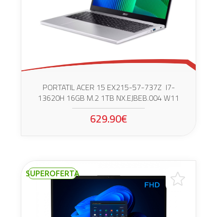
PORTATIL ACER 15 EX215-57-737Z I7-
13620H 16GB M.2 1TB NX.EJBEB.004 W11
629.90€
SUPEROFERTA