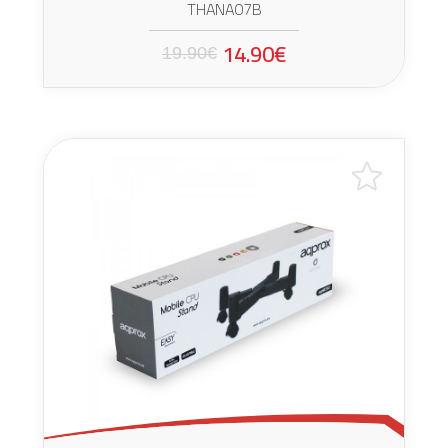
THANA07B
14.90€
19.90€