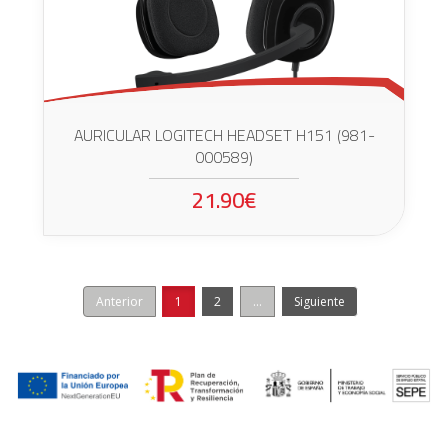
AURICULAR LOGITECH HEADSET H151 (981-
000589)
21.90€
Anterior
1
2
...
Siguiente