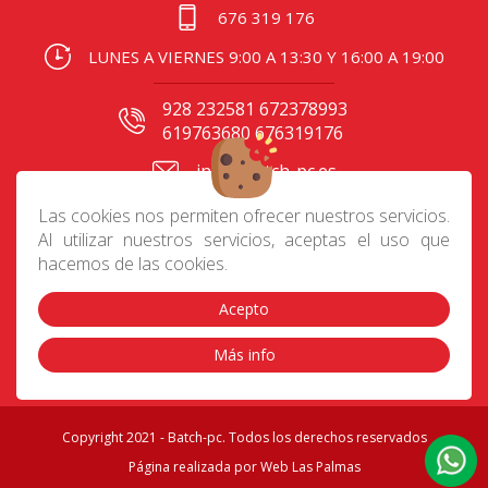
676 319 176
LUNES A VIERNES 9:00 A 13:30 Y 16:00 A 19:00
928 232581 672378993
619763680 676319176
info@batch-pc.es
C/ Gral. Mas de Gaminde
Las cookies nos permiten ofrecer nuestros servicios.
24 35006, Las Palmas
Al utilizar nuestros servicios, aceptas el uso que
hacemos de las cookies.
Acepto
Contacto
|
Aviso Legal
|
Política de privacidad
|
Preguntas frecuentes
|
Envíos
|
Devoluciones
|
Más info
Cookies
|
Condiciones de compra
Copyright 2021 - Batch-pc. Todos los derechos reservados
Página realizada por
Web Las Palmas