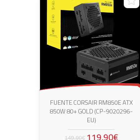
FUENTE CORSAIR RM850E ATX
850W 80+ GOLD (CP-9020296-
EU)
119.90€
149.90€