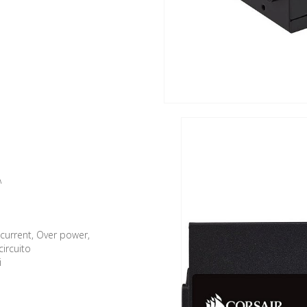
A
current, Over power,
ircuito
i