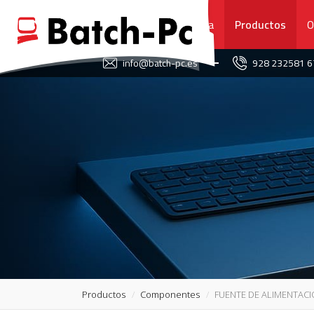
Portada
Productos
O
FAVORITOS
info@batch-pc.es
928 232581 
PORTADA
PRODUCTOS
OFERTAS
NOVEDADES
SERVICIO TÉCNICO
SOBRE NOSOTROS
Productos
Componentes
FUENTE DE ALIMENTACI
CONTACTO