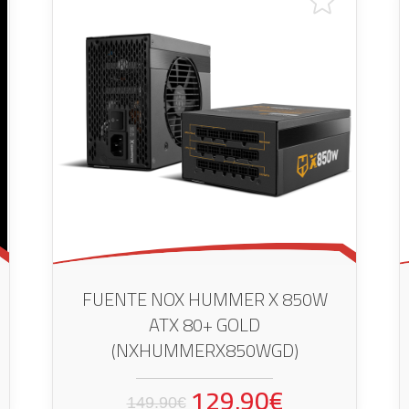
FUENTE NOX HUMMER X 850W
ATX 80+ GOLD
(NXHUMMERX850WGD)
129.90€
149.90€