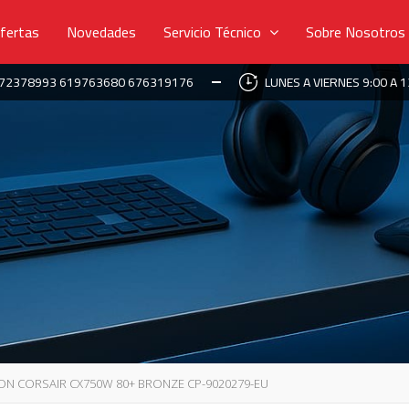
fertas
Novedades
Servicio Técnico
Sobre Nosotros
672378993 619763680 676319176
LUNES A VIERNES 9:00 A 1
ON CORSAIR CX750W 80+ BRONZE CP-9020279-EU