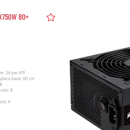
CX750W 80+
re: 24-pin ATX
 placa base: 60 cm
8
ción: 8
in): 4