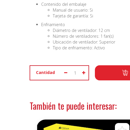
Contenido del embalaje
Manual de usuario: Si
Tarjeta de garantía: Si
Enfriamiento
Diámetro de ventilador: 12 cm
Número de ventiladores: 1 fan(s)
Ubicación de ventilador: Superior
Tipo de enfriamiento: Activo
Cantidad
También te puede interesar: