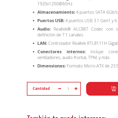
1920x1200@60Hz.
Almacenamiento:
4 puertos SATA 6Gb/s
Puertos USB:
4 puertos USB 3.1 Gen1 y 6 
Audio:
Realtek® ALC887 Codec con so
definición de 7.1 canales.
LAN:
Controlador Realtek RTL8111H Gigabi
Conectores internos:
Incluye conec
ventiladores, audio frontal, TPM, y más.
Dimensiones:
Formato Micro-ATX de 23.5
Cantidad