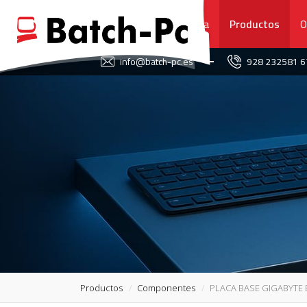
Portada
Productos
O
FAVORITOS
info@batch-pc.es
928 232581 
PORTADA
PRODUCTOS
OFERTAS
NOVEDADES
SERVICIO TÉCNICO
SOBRE NOSOTROS
Productos
Componentes
PLACA BASE GIGABYTE 
CONTACTO