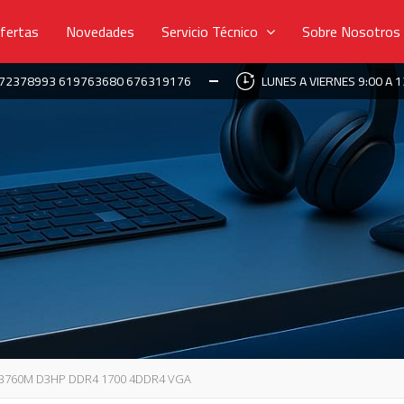
fertas
Novedades
Servicio Técnico
Sobre Nosotros
672378993 619763680 676319176
LUNES A VIERNES 9:00 A 1
B760M D3HP DDR4 1700 4DDR4 VGA