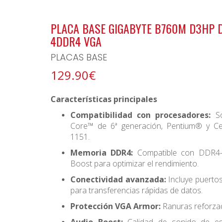
BONO ARCHIPIELAGO
PLACA BASE GIGABYTE B760M D3HP 
4DDR4 VGA
PLACAS BASE
129.90€
Características principales
Compatibilidad con procesadores:
So
Core™ de 6ª generación, Pentium® y C
1151.
Memoria DDR4:
Compatible con DDR4-
Boost para optimizar el rendimiento.
Conectividad avanzada:
Incluye puerto
para transferencias rápidas de datos.
Protección VGA Armor:
Ranuras reforzad