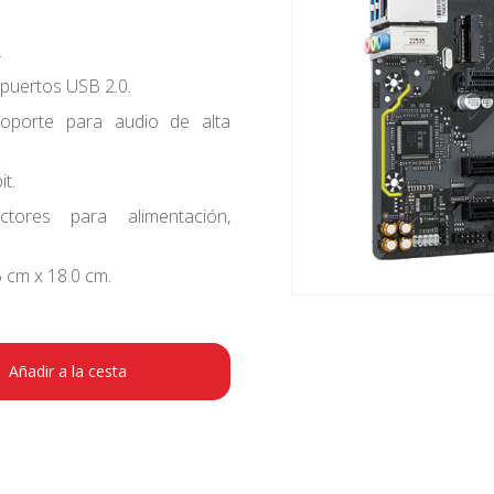
.
puertos USB 2.0.
porte para audio de alta
t.
tores para alimentación,
 cm x 18.0 cm.
Añadir a la cesta