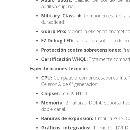
Audio Boost:
Calidad de sonido de es
auditiva superior.
Military Class 4:
Componentes de alta 
durabilidad.
Guard-Pro:
Mejora la eficiencia energética
EZ Debug LED:
Facilita la resolución de p
Protección contra sobretensiones:
Pre
Certificación WHQL:
Totalmente compati
Especificaciones técnicas
CPU:
Compatible con procesadores Intel®
Celeron® de 6ª generación.
Chipset:
Intel® H110.
Memoria:
2 ranuras DDR4, soporta has
doble canal.
Ranuras de expansión:
1 ranura PCIe 3.0
Gráficos integrados:
1 puerto DVI-D 