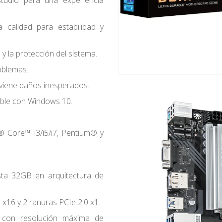
tudio para una experiencia
calidad para estabilidad y
 y la protección del sistema.
roblemas.
viene daños inesperados.
ble con Windows 10.
 Core™ i3/i5/i7, Pentium® y
ta 32GB en arquitectura de
 x16 y 2 ranuras PCIe 2.0 x1.
con resolución máxima de