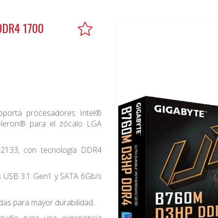
DDR4 1700
porta procesadores Intel®
eleron® para el zócalo LGA
2133, con tecnología DDR4
s USB 3.1 Gen1 y SATA 6Gb/s
as para mayor durabilidad.