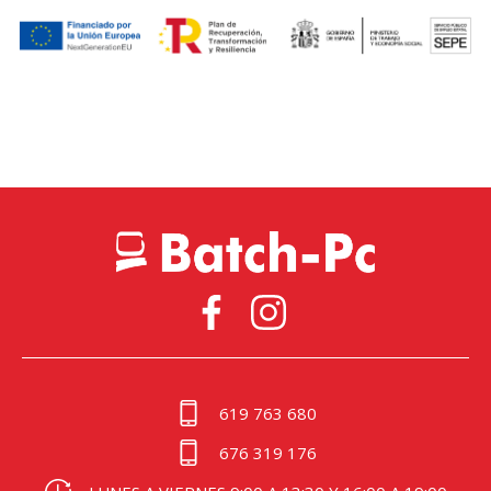
619 763 680
676 319 176