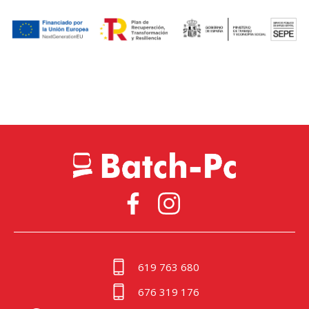
619 763 680
676 319 176