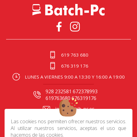
619 763 680
676 319 176
LUNES A VIERNES 9:00 A 13:30 Y 16:00 A 19:00
928 232581 672378993
619763680 676319176
info@batch-pc.es
C/ Gral. Mas de Gaminde
Las cookies nos permiten ofrecer nuestros servicios.
24 35006, Las Palmas
Al utilizar nuestros servicios, aceptas el uso que
hacemos de las cookies.