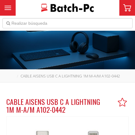
Toggle navigation
CABLE AISENS USB C A LIGHTNING 1M M-A/M A102-0442
CABLE AISENS USB C A LIGHTNING
1M M-A/M A102-0442