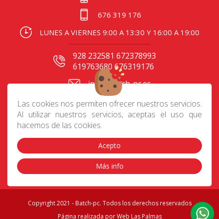
676 319 176
LUNES A VIERNES 9:00 A 13:30 Y 16:00 A 19:00
928 232581 672378993
619763680 676319176
info@batch-pc.es
C/ Gral. Mas de Gaminde
Las cookies nos permiten ofrecer nuestros servicios.
24 35006, Las Palmas
Al utilizar nuestros servicios, aceptas el uso que
hacemos de las cookies.
Acepto
Contacto
|
Aviso Legal
|
Política de privacidad
|
Preguntas frecuentes
|
Envíos
|
Devoluciones
|
Más info
Cookies
|
Condiciones de compra
Copyright 2021 - Batch-pc. Todos los derechos reservados
Página realizada por
Web Las Palmas